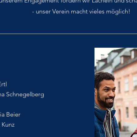
 unserem Engagement fördern wir Lächeln und sch
- unser Verein macht vieles möglich!
rtl
a Schnegelberg
 Beier
 Kunz