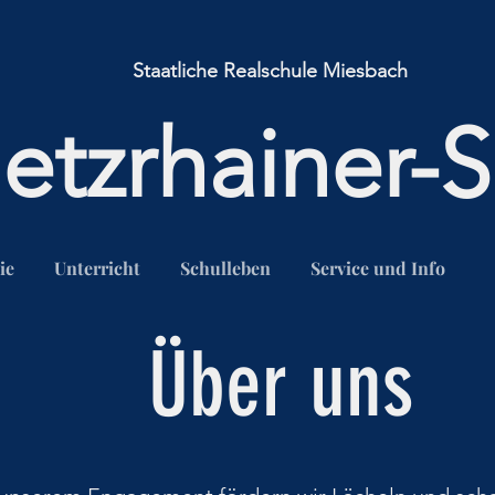
Staatliche Realschule Miesbach
etzrhainer-S
ie
Unterricht
Schulleben
Service und Info
Über uns