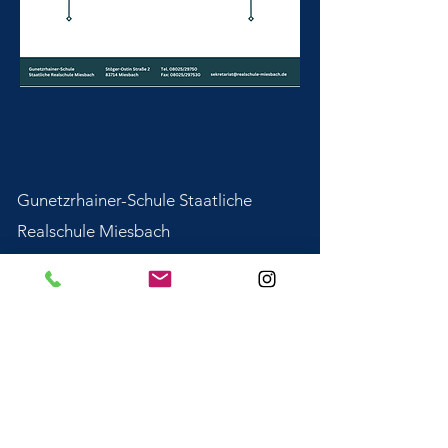
Gunetzrhainer-Schule Staatliche
Realschule Miesbach
Stöger-Ostin-Str. 6
83714 Miesbach
Tel.:
+49 (0)8025 2975 - 0
Fax: +49 (0)8025 2975 - 30
Email: sekretariat@realschule-
miesbach.de