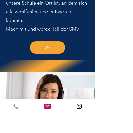
unsere Schule ein Ort ist, an dem sich
alle wohlfühlen und entwickeln
können.
Mach mit und werde Teil der SMV!